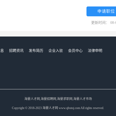
建设、工作效率和协作精神起到积极的推动作用。 “取之于社会，用之
会慈善等公益事业上积极支持，踊跃参与，而且在贵州援建了二座希望小
申请职位
达400米环绕生产过程的参观走廊和可口可乐展示厅，让参观者近距离接
更新时间： 08-
不仅为上海，尤其是浦东的建设、发展增添了一道亮丽的色彩，体现了可
为人们生活中的一部份，她不仅代表了社会中符合时代特色的一种轻松享
风行全球，广受欢迎，为消费者怡神解渴；财政基础优越，稳健，令每个
，不断为世界上最强品牌灌装新的生命力。在申美，我们一直坚信我们的
信息
招聘资讯
发布简历
企业入驻
会员中心
法律申明
中做一个好邻居和恪守职责的好公民。
们
海晏人才网,海晏招聘网,海晏求职网,海晏人才市场
Copyright © 2018-2023 海晏人才网 www.qbxtoj.com All rights reserved.