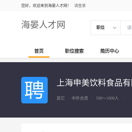
您好，欢迎来到海晏人才网！
请登录
海晏人才网
职位
首页
职位搜索
简历中心
上海申美饮料食品
其它
|
中外合资
|
500～1000人
|