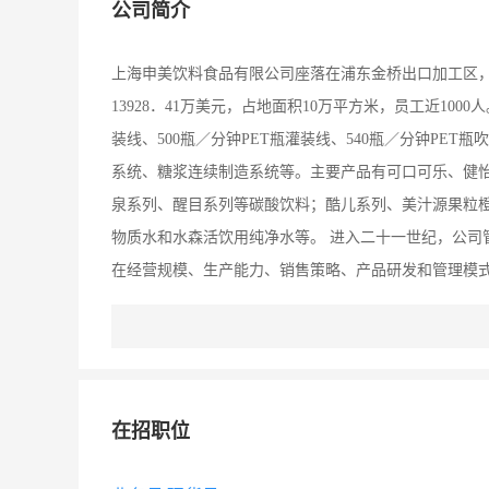
公司简介
上海申美饮料食品有限公司座落在浦东金桥出口加工区
13928．41万美元，占地面积10万平方米，员工近10
装线、500瓶／分钟PET瓶灌装线、540瓶／分钟PE
系统、糖浆连续制造系统等。主要产品有可口可乐、健
泉系列、醒目系列等碳酸饮料；酷儿系列、美汁源果粒
物质水和水森活饮用纯净水等。 进入二十一世纪，公司
在经营规模、生产能力、销售策略、产品研发和管理模式
可乐全球经营哲学，落实“本地化思维、本地化行动”的
数的百分比增长。公司采用可口可乐全球统一的生产技术
备，可对所有灌装流水线进行直观显示，使用专用QIS2
制。并在食品原辅材料储存区域、水处理、原浆准备、
在招职位
性，为高品质的产品提供了有力的保证。公司十分注重
法、领先一步；承担责任；地球公民。先进的污水处理