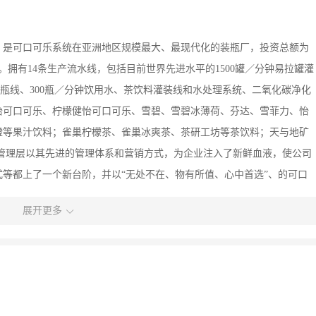
，是可口可乐系统在亚洲地区规模最大、最现代化的装瓶厂，投资总额为
00人。拥有14条生产流水线，包括目前世界先进水平的1500罐／分钟易拉罐灌
T瓶吹瓶线、300瓶／分钟饮用水、茶饮料灌装线和水处理系统、二氧化碳净化
怡可口可乐、柠檬健怡可口可乐、雪碧、雪碧冰薄荷、芬达、雪菲力、怡
橙等果汁饮料；雀巢柠檬茶、雀巢冰爽茶、茶研工坊等茶饮料；天与地矿
管理层以其先进的管理体系和营销方式，为企业注入了新鲜血液，使公司
等都上了一个新台阶，并以“无处不在、物有所值、心中首选”、的可口
企业文化取得了实效。各项经济指标不断上升。产品销售量每年都以两位
展开更多
和工艺，配以先进的主控制器、具有人机对话界面的PLC控制系统装
000质量管理软件，对生产过程的各项质量指标进行SPC统计分析和过程控
灌装车间采取多重安全设施，保证产品质量在各个环节上的稳定性和可靠
环保，始终遵循可口可乐公司的环境原则：贯彻承诺、追求卓越；遵规守
系统，确保环保符合国家法规要求。公司特别重视员工的培训及发展，对