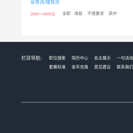
业务员∕理货员
管理人员的观念更新、管理方法、沟通技巧及部门的团队
于社会”是公司一贯的经营信条，不仅在教科文卫、社
/
全职
/
海盐
/
不限要求
/
高中
2000～4000元
学，建立了可口可乐网络中心等。公司还在厂区设立了长
触，加深对公司及产品的了解和信赖。公司的发展壮大
口可乐重返中国后所取得的成就。如今可口可乐已经成
受，更是一种时尚文化。其成功最主要的因素是：产品
共事者都能获益共富；员工能从别人忽略之处看到机会
栏目导航:
职位搜索
简历中心
名企展示
一句话
业务发展应使我们的社区受益。我们力争在社会大家庭
套餐标准
金币充值
意见建议
联系我