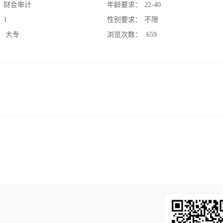
：
财会审计
年龄要求：
22-40
：
1
性别要求：
不限
：
大专
浏览次数：
659