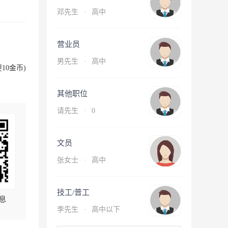
邓先生
·
高中
营业员
男先生
·
高中
10金币)
其他职位
请先生
·
0
文员
张女士
·
高中
技工/普工
息
李先生
·
高中以下