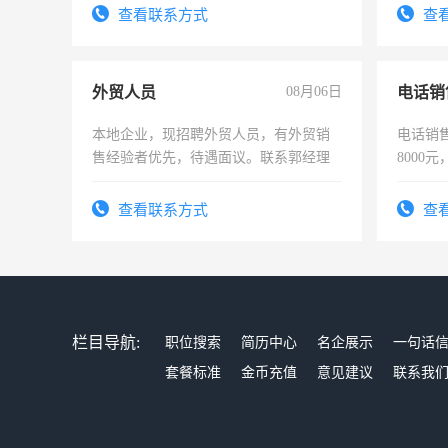
宿，免费发放劳保用品，两班倒，每月
表或者
查看联系方式
查
25号准时发放工资，工作时间10小时
交五险
外贸人员
08月06日
电话销
本地企业，现招聘外贸人员，有外贸销
电话销售
售经验者优先，待遇面议。联系郭经理
8000
查看联系方式
查
栏目导航:
职位搜索
简历中心
名企展示
一句话
套餐标准
金币充值
意见建议
联系我