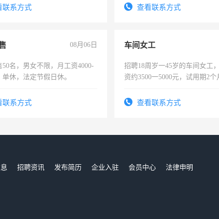
有医学资质的优先，底薪+绩效，
看联系方式
查看联系方式
。
售
08月06日
车间女工
50名，男女不限，月工资4000-
招聘18周岁一45岁的车间女工
元，单休，法定节假日休。
资约3500一5000元，试用期2
险，有年薪假，年底福利
看联系方式
查看联系方式
信息
招聘资讯
发布简历
企业入驻
会员中心
法律申明
们