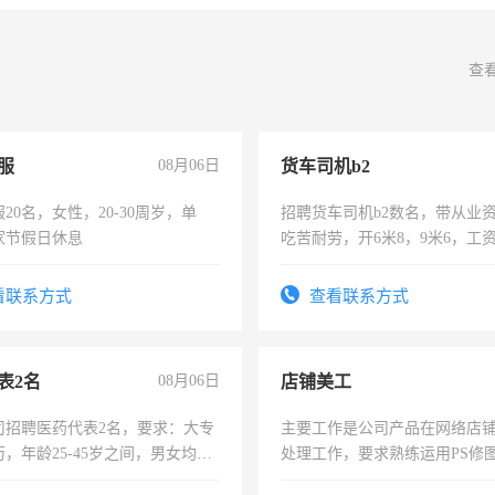
查
服
08月06日
货车司机b2
20名，女性，20-30周岁，单
招聘货车司机b2数名，带从业
家节假日休息
吃苦耐劳，开6米8，9米6，工
看联系方式
查看联系方式
表2名
08月06日
店铺美工
司招聘医药代表2名，要求：大专
主要工作是公司产品在网络店
，年龄25-45岁之间，男女均
处理工作，要求熟练运用PS修图
要具有营销经验，从事过医药代
作时间每天8小时，待遇优厚。