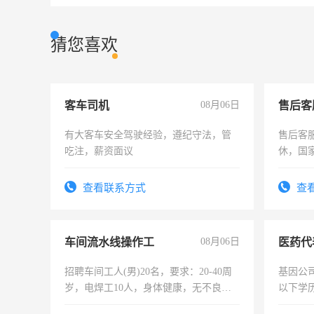
猜您喜欢
客车司机
08月06日
售后客
有大客车安全驾驶经验，遵纪守法，管
售后客服
吃注，薪资面议
休，国
查看联系方式
查
车间流水线操作工
08月06日
医药代
招聘车间工人(男)20名，要求：20-40周
基因公
岁，电焊工10人，身体健康，无不良嗜
以下学历
好。薪资：4500-7000元，标准八人间住
可，需