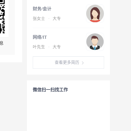
财务/会计
张女士
·
大专
网络/IT
息
叶先生
·
大专
查看更多简历
微信扫一扫找工作