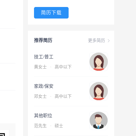
简历下载
推荐简历
更多简历
技工/普工
黄女士
·
高中以下
家政/保安
邓女士
·
高中以下
其他职位
范先生
·
硕士