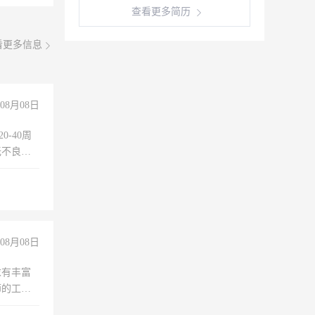
查看更多简历
看更多信息
08月08日
0-40周
无不良嗜
准八人间住
倒，每月
0小时
08月08日
求有丰富
师的工
00-