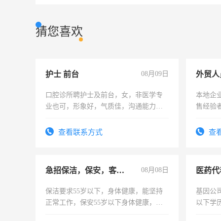
猜您喜欢
护士 前台
08月09日
外贸人
口腔诊所聘护士及前台，女，非医学专
本地企
业也可，形象好，气质佳，沟通能力
售经验
强。面试，周日休息。
查看联系方式
查
急招保洁，保安，客服，工程
08月08日
医药代
保洁要求55岁以下，身体健康，能坚持
基因公
正常工作，保安55岁以下身体健康，有
以下学历
责任心形象端庄，遵纪守法，无犯罪记
可，需