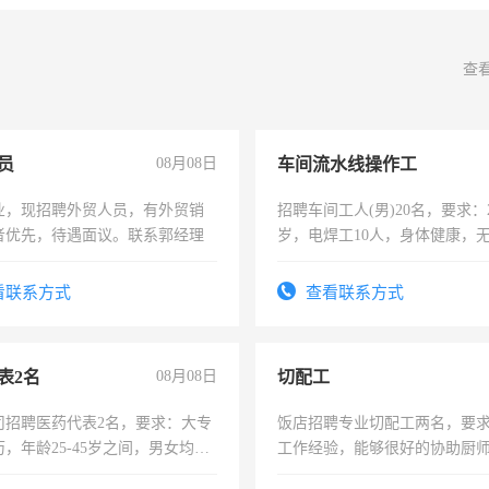
查
员
08月08日
车间流水线操作工
业，现招聘外贸人员，有外贸销
招聘车间工人(男)20名，要求：2
者优先，待遇面议。联系郭经理
岁，电焊工10人，身体健康，
好。薪资：4500-7000元，标
宿，免费发放劳保用品，两班
看联系方式
查看联系方式
25号准时发放工资，工作时间1
表2名
08月08日
切配工
司招聘医药代表2名，要求：大专
饭店招聘专业切配工两名，要
，年龄25-45岁之间，男女均
工作经验，能够很好的协助厨
要具有营销经验，从事过医药代
作。包吃住，每月有公休，工资35