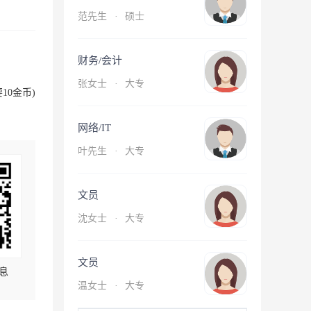
范先生
·
硕士
财务/会计
张女士
·
大专
10金币)
网络/IT
叶先生
·
大专
文员
沈女士
·
大专
文员
息
温女士
·
大专