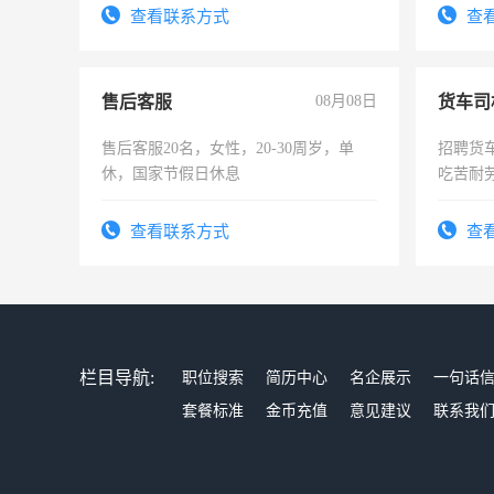
录，客服要求45岁以下高中以上文化，
表或者
查看联系方式
查
懂电脑工作认真，性格开朗有良好沟通
交五险
能力，工程，懂水电维修。
售后客服
08月08日
货车司
售后客服20名，女性，20-30周岁，单
招聘货
休，国家节假日休息
吃苦耐劳
查看联系方式
查
栏目导航:
职位搜索
简历中心
名企展示
一句话
套餐标准
金币充值
意见建议
联系我