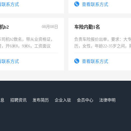
有医学资质的优先，底薪+绩效，
4500。
看联系方式
查看联系方式
。
机b2
08月08日
车险内勤1名
车司机b2数名，带从业资格证，
负责车险报价出单，要求：大
，开6米8，9米6，工资面议
历，女性，年龄22-35岁之间
操作，工作态度认真，具有团
试用期1-3个月，转正后交纳五
看联系方式
查看联系方式
信息
招聘资讯
发布简历
企业入驻
会员中心
法律申明
们